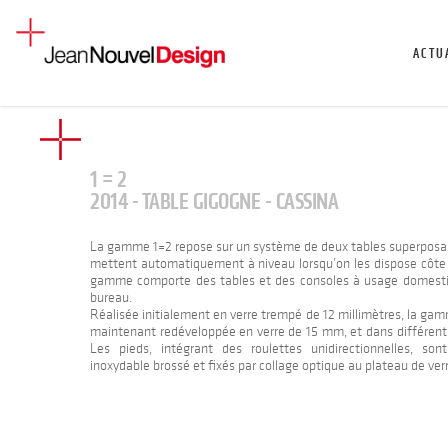
ACTU
1 = 2
2014 - TABLE GIGOGNE - CASSINA
La gamme 1=2 repose sur un système de deux tables superposab
mettent automatiquement à niveau lorsqu’on les dispose côte 
gamme comporte des tables et des consoles à usage domest
bureau.
Réalisée initialement en verre trempé de 12 millimètres, la ga
maintenant redéveloppée en verre de 15 mm, et dans différents
Les pieds, intégrant des roulettes unidirectionnelles, son
inoxydable brossé et fixés par collage optique au plateau de verr