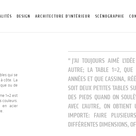
ALITÉS
DESIGN
ARCHITECTURE D’INTÉRIEUR
SCÉNOGRAPHIE
CO
J’AI TOUJOURS AIMÉ L’ID
AUTRE; LA TABLE 1=2, QUE 
les qui se
ANNÉES ET QUE CASSINA, RÉÉ
à côte. La
ique ou de
SOIT DEUX PETITES TABLES S
mme 1=2 est
DES PIEDS QUAND ON SOULÈ
 couleurs.
AVEC L’AUTRE, ON OBTIENT 
t en acier
e.
IMPORTE: FAIRE PLUSIEU
DIFFÉRENTES DIMENSIONS, OF