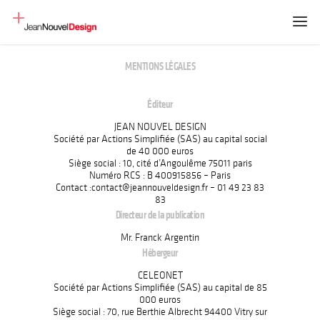
MENTIONS LÉGALES
Éditeur
JEAN NOUVEL DESIGN
Société par Actions Simplifiée (SAS) au capital social
de 40 000 euros
Siège social : 10, cité d’Angoulême 75011 paris
Numéro RCS : B 400915856 – Paris
Contact :contact@jeannouveldesign.fr – 01 49 23 83
83
Directeur de la publication
Mr. Franck Argentin
Hébergeur
CELEONET
Société par Actions Simplifiée (SAS) au capital de 85
000 euros
Siège social : 70, rue Berthie Albrecht 94400 Vitry sur