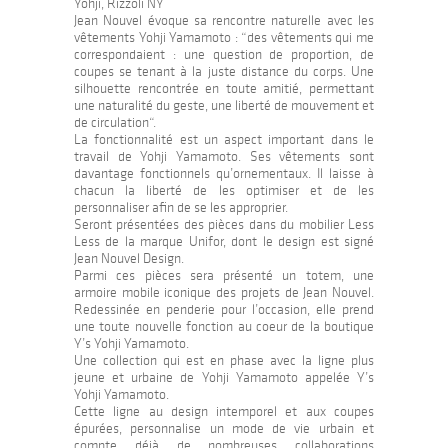
Yohji, Rizzoli NY
Jean Nouvel évoque sa rencontre naturelle avec les
vêtements Yohji Yamamoto : “des vêtements qui me
correspondaient : une question de proportion, de
coupes se tenant à la juste distance du corps. Une
silhouette rencontrée en toute amitié, permettant
une naturalité du geste, une liberté de mouvement et
de circulation“.
La fonctionnalité est un aspect important dans le
travail de Yohji Yamamoto. Ses vêtements sont
davantage fonctionnels qu’ornementaux. Il laisse à
chacun la liberté de les optimiser et de les
personnaliser afin de se les approprier.
Seront présentées des pièces dans du mobilier Less
Less de la marque Unifor, dont le design est signé
Jean Nouvel Design.
Parmi ces pièces sera présenté un totem, une
armoire mobile iconique des projets de Jean Nouvel.
Redessinée en penderie pour l’occasion, elle prend
une toute nouvelle fonction au coeur de la boutique
Y’s Yohji Yamamoto.
Une collection qui est en phase avec la ligne plus
jeune et urbaine de Yohji Yamamoto appelée Y’s
Yohji Yamamoto.
Cette ligne au design intemporel et aux coupes
épurées, personnalise un mode de vie urbain et
compte déjà de nombreuses collaborations