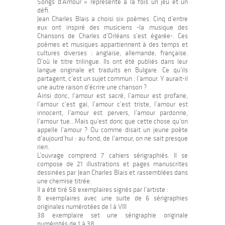
Songs d’Amour » représente à la fois un jeu et un
défi.
Jean Charles Blais a choisi six poèmes. Cinq d’entre
eux ont inspiré des musiciens -la musique des
Chansons de Charles d’Orléans s’est égarée-. Ces
poèmes et musiques appartiennent à des temps et
cultures diverses : anglaise, allemande, française.
D’où le titre trilingue. Ils ont été publiés dans leur
langue originale et traduits en Bulgare. Ce qu’ils
partagent, c’est un sujet commun : l’amour. Y aurait-il
une autre raison d’écrire une chanson ?
Ainsi donc, l’amour est sacré, l’amour est profane,
l’amour c’est gai, l’amour c’est triste, l’amour est
innocent, l’amour est pervers, l’amour pardonne,
l’amour tue…Mais qu’est donc que cette chose qu’on
appelle l’amour ? Ou comme disait un jeune poète
d’aujourd’hui : au fond, de l’amour, on ne sait presque
rien.
L’ouvrage comprend 7 cahiers sérigraphiés. Il se
compose de 21 illustrations et pages manuscrites
dessinées par Jean Charles Blais et rassemblées dans
une chemise titrée.
Il a été tiré 58 exemplaires signés par l’artiste :
8 exemplaires avec une suite de 6 sérigraphies
originales numérotées de I à VIII
38 exemplaire set une sérigraphie originale
numérotés de 1 à 38