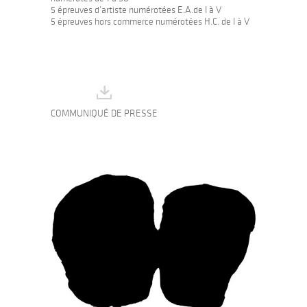
5 épreuves d’artiste numérotées E.A.de I à V
5 épreuves hors commerce numérotées H.C. de I à V
COMMUNIQUÉ DE PRESSE