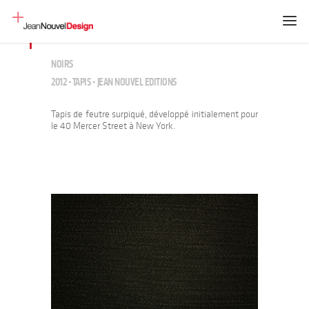
NOIRS
2012 - TAPIS - JEAN NOUVEL EDITIONS
Tapis de feutre surpiqué, développé initialement pour
le 40 Mercer Street à New York.