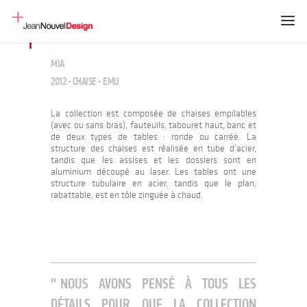
MIA
2012 - CHAISE - EMU
La collection est composée de chaises empilables
(avec ou sans bras), fauteuils, tabouret haut, banc et
de deux types de tables : ronde ou carrée. La
structure des chaises est réalisée en tube d’acier,
tandis que les assises et les dossiers sont en
aluminium découpé au laser. Les tables ont une
structure tubulaire en acier, tandis que le plan,
rabattable, est en tôle zinguée à chaud.
NOUS AVONS PENSÉ À TOUS LES
DÉTAILS POUR QUE LA COLLECTION