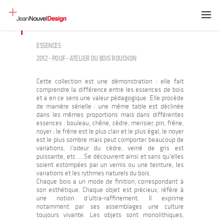
ESSENCES
2012 - POUF - ATELIER DU BOIS ROUCHON
Cette collection est une démonstration : elle fait
comprendre la différence entre les essences de bois
et a en ce sens une valeur pédagogique. Elle procède
de manière sérielle : une même table est déclinée
dans les mêmes proportions mais dans différentes
essences : bouleau, chêne, cèdre, merisier, pin, frêne,
noyer ; le frêne est le plus clair et le plus égal, le noyer
est le plus sombre mais peut comporter beaucoup de
variations, l’odeur du cèdre, veiné de gris est
puissante, etc … Se découvrent ainsi et sans qu’elles
soient estompées par un vernis ou une teinture, les
variations et les rythmes naturels du bois.
Chaque bois a un mode de finition, correspondant à
son esthétique. Chaque objet est précieux, réfère à
une notion d’ultra-raffinement. Il exprime
notamment par ses assemblages une culture
toujours vivante. Les objets sont monolithiques,