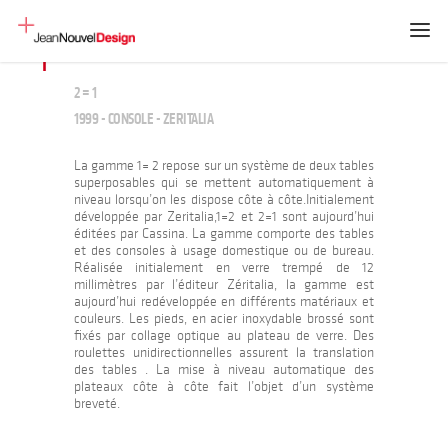
2 = 1
1999 - CONSOLE - ZERITALIA
La gamme 1= 2 repose sur un système de deux tables
superposables qui se mettent automatiquement à
niveau lorsqu’on les dispose côte à côte.Initialement
développée par Zeritalia,1=2 et 2=1 sont aujourd’hui
éditées par Cassina. La gamme comporte des tables
et des consoles à usage domestique ou de bureau.
Réalisée initialement en verre trempé de 12
millimètres par l’éditeur Zéritalia, la gamme est
aujourd’hui redéveloppée en différents matériaux et
couleurs. Les pieds, en acier inoxydable brossé sont
fixés par collage optique au plateau de verre. Des
roulettes unidirectionnelles assurent la translation
des tables . La mise à niveau automatique des
plateaux côte à côte fait l’objet d’un système
breveté.